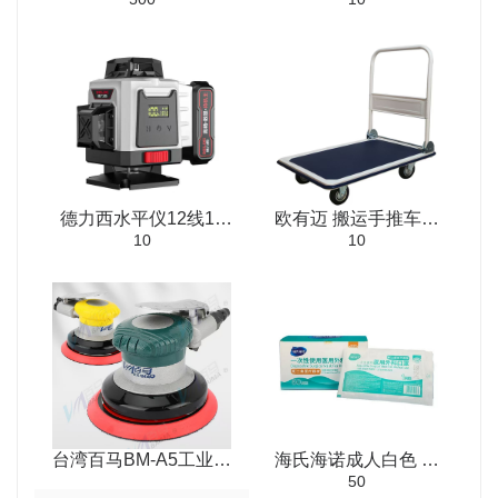
快干胶水
电钻21V双速充电冲击
钻木工手电钻 五金套
装工具箱套装
德力西水平仪12线16
欧有迈 搬运手推车小
10
10
线数显红外线高精度强
推车 承重300kg
光细线绿光激光自动调
平贴墙贴地
台湾百马BM-A5工业级
海氏海诺成人白色 黑
50
5寸气动打磨机
色 浅蓝 无菌口罩（单