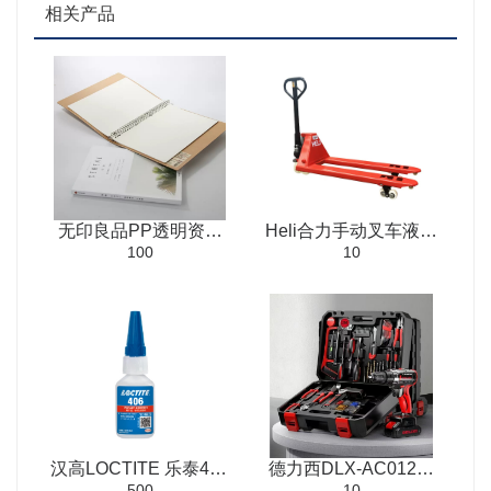
相关产品
无印良品PP透明资料
Heli合力手动叉车液压
100
10
活页夹
搬运车2吨3吨地牛平板
叉车托盘手推升降铲
汉高LOCTITE 乐泰406
德力西DLX-AC012手
500
10