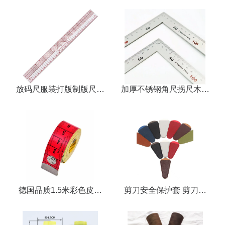
放码尺服装打版制版尺裁
加厚不锈钢角尺拐尺木工
剪
直角尺拐角尺
德国品质1.5米彩色皮尺
剪刀安全保护套 剪刀套
裁缝卷尺服装量衣软尺
纱剪套