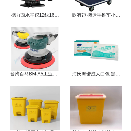
德力西水平仪12线16线
欧有迈 搬运手推车小推
数显红外线高精度强光细
车 承重300kg
线绿光激光自动调平贴墙
贴地
台湾百马BM-A5工业级5
海氏海诺成人白色 黑色
寸气动打磨机
浅蓝 无菌口罩（单片独
立装）50支