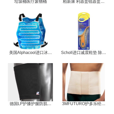
垃圾桶医疗废物桶
柏新康 利器盒锐器盒黄
色医疗盒
美国Alphacool进口冰衣
Scholl进口减震鞋垫 除臭
降温服
吸汗防臭透气超软防痛支
撑鞋垫 可裁剪
德国LP护膝护腿防肌肉
3MFUTURO护多乐经典
拉伤专业保暖护腿套
腹部束带护腹护腰