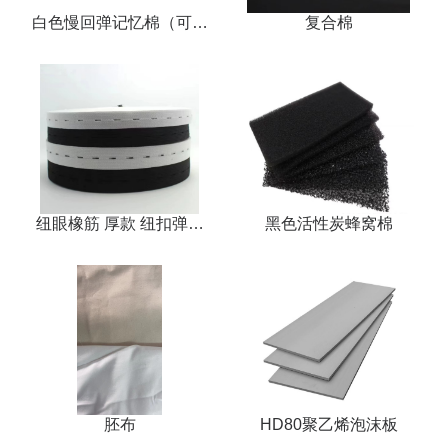
白色慢回弹记忆棉（可定
复合棉
制）
纽眼橡筋 厚款 纽扣弹力
黑色活性炭蜂窝棉
带
胚布
HD80聚乙烯泡沫板