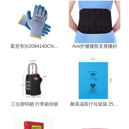
霍尼韦尔2094140CN乳
Aini护腰腰部支撑腰封
胶涂层手套防穿刺耐磨耐
高温250度劳保手套
三位密码锁 行李箱挂锁
耐高温医疗垃圾袋 25个/
包