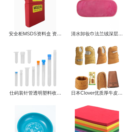
安全柜MSDS资料盒 资料
清水卸妆巾法兰绒深层清
存储盒
洁美容洁面巾洗脸巾
仕屿装针管透明塑料收纳
日本Clover优质厚牛皮顶
装针瓶缝纫工具家用手缝
针指套家用缝纫缝衣顶针
针储存管