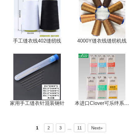
手工缝衣线402缝纫线
4000Y缝衣线缝纫机线
家用手工缝衣针混装钢针
本进口Clover可乐绊系列
金尾手缝针手工缝纫针缝
衣缝合钢针
1
2
3
...
11
Next»