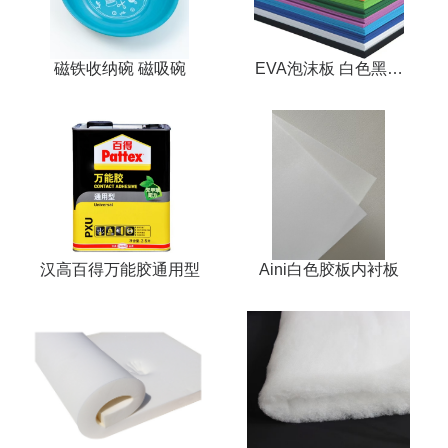
磁铁收纳碗 磁吸碗
EVA泡沫板 白色黑色
EVA道具模型泡沫板
汉高百得万能胶通用型
Aini白色胶板内衬板