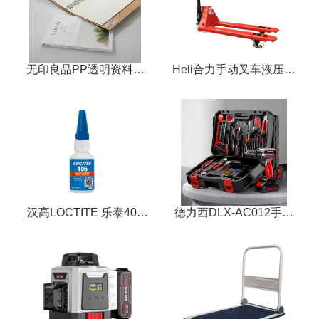
无印良品PP透明资料活
Heli合力手动叉车液压搬
页夹
运车2吨3吨地牛平板叉车
托盘手推升降铲
汉高LOCTITE 乐泰406
德力西DLX-AC012手电
快干胶水
钻21V双速充电冲击钻木
工手电钻 五金套装工具
箱套装